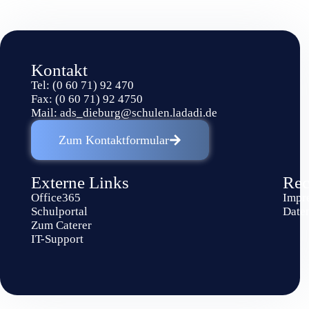
Kontakt
Tel: (0 60 71) 92 470
Fax: (0 60 71) 92 4750
Mail:
ads_dieburg@schulen.ladadi.de
Zum Kontaktformular
Externe Links
Rec
Office365
Impr
Schulportal
Date
Zum Caterer
IT-Support