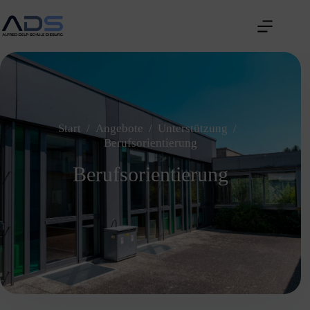
Start
/
Angebote
/
Unterstützung
/
Berufsorientierung
Berufsorientierung