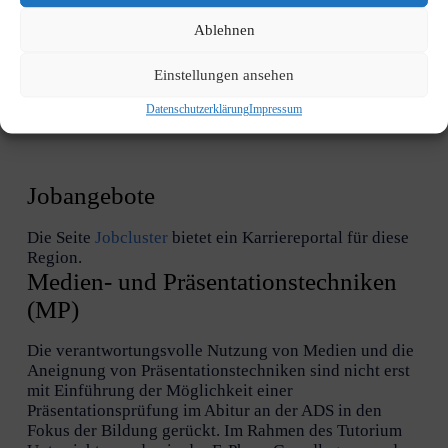
Ablehnen
Datenschutz (Anlage 4)
Einstellungen ansehen
66.54 KB
1 file(s)
Datenschutzerklärung
Impressum
Jobangebote
Die Seite
Jobcluster
bietet ein Karriereportal für diese
Region.
Medien- und Präsentationstechniken
(MP)
Die verantwortungsvolle Nutzung von Medien und die
Aneignung von Präsentationstechniken sind nicht erst
mit Einführung der Möglichkeit einer
Präsentationsprüfung im Abitur an der ADS in den
Fokus der Bildung gerückt.
Im Rahmen des Tutorium