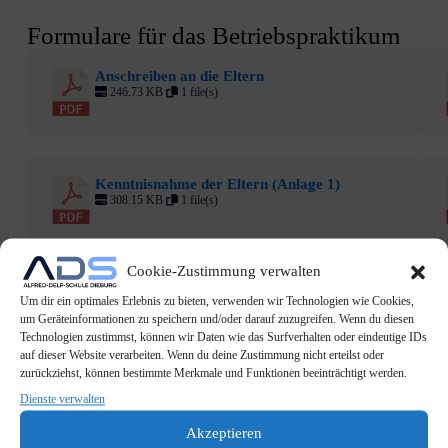
Formulare für das Betriebspraktikum
Anschreiben an die Eltern
246.73 KB
1 file(s)
Kenntnisnahme der Eltern (Anlage 1)
308.15 KB
1 file(s)
Cookie-Zustimmung verwalten
Merkblatt (Anlage 2)
Um dir ein optimales Erlebnis zu bieten, verwenden wir Technologien wie Cookies,
171.11 KB
1 file(s)
um Geräteinformationen zu speichern und/oder darauf zuzugreifen. Wenn du diesen
Technologien zustimmst, können wir Daten wie das Surfverhalten oder eindeutige IDs
auf dieser Website verarbeiten. Wenn du deine Zustimmung nicht erteilst oder
zurückziehst, können bestimmte Merkmale und Funktionen beeinträchtigt werden.
Anschreiben an die Betriebe (Anlage 3)
Dienste verwalten
37.87 KB
1 file(s)
Akzeptieren