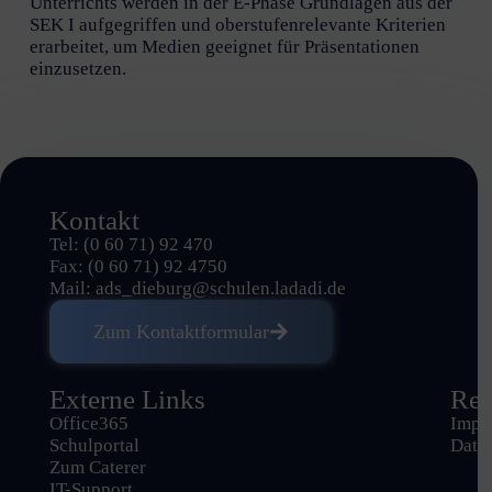
Unterrichts werden in der E-Phase Grundlagen aus der
SEK I aufgegriffen und oberstufenrelevante Kriterien
erarbeitet, um Medien geeignet für Präsentationen
einzusetzen.
Kontakt
Tel: (0 60 71) 92 470
Fax: (0 60 71) 92 4750
Mail:
ads_dieburg@schulen.ladadi.de
Zum Kontaktformular
Externe Links
Rec
Office365
Impr
Schulportal
Date
Zum Caterer
IT-Support