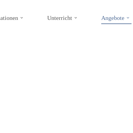
ationen
Unterricht
Angebote
Start
/
Angebote
/
AGs
/
CHIO – die Bio-Chemie-A
 – die Bio-Chem