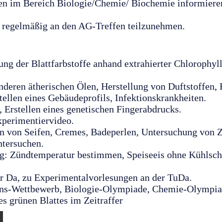
ten im Bereich Biologie/Chemie/ Biochemie informier
d regelmäßig an den AG-Treffen teilzunehmen.
ung der Blattfarbstoffe anhand extrahierter Chlorophy
nderen ätherischen Ölen, Herstellung von Duftstoffen, 
ellen eines Gebäudeprofils, Infektionskrankheiten.
Erstellen eines genetischen Fingerabdrucks.
xperimentiervideo.
n von Seifen, Cremes, Badeperlen, Untersuchung von Z
ntersuchen.
ng: Zündtemperatur bestimmen, Speiseeis ohne Kühlsch
r Da, zu Experimentalvorlesungen an der TuDa.
ens-Wettbewerb, Biologie-Olympiade, Chemie-Olympia
es grünen Blattes im Zeitraffer