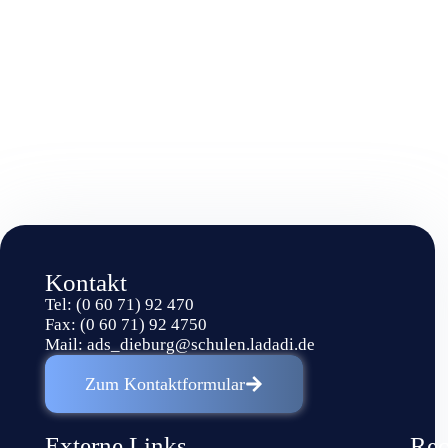
Kontakt
Tel: (0 60 71) 92 470
Fax: (0 60 71) 92 4750
Mail:
ads_dieburg@schulen.ladadi.de
Zum Kontaktformular
Externe Links
Rec