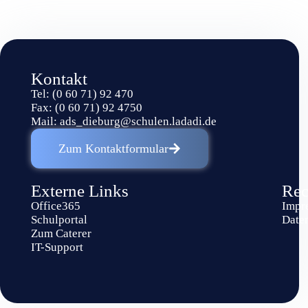
Kontakt
Tel: (0 60 71) 92 470
Fax: (0 60 71) 92 4750
Mail:
ads_dieburg@schulen.ladadi.de
Zum Kontaktformular
Externe Links
Rec
Office365
Impr
Schulportal
Date
Zum Caterer
IT-Support