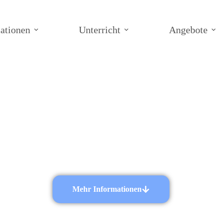
ationen
Unterricht
Angebote
ielfalt erleb
am größten reinen Oberstufengymnasium
des Landkreises Darmstadt-Dieburg.
Mehr Informationen