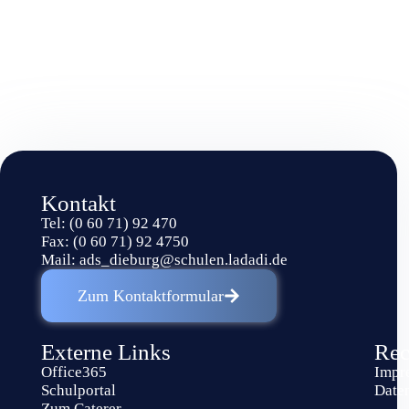
Kontakt
Tel: (0 60 71) 92 470
Fax: (0 60 71) 92 4750
Mail:
ads_dieburg@schulen.ladadi.de
Zum Kontaktformular
Externe Links
Rec
Office365
Impr
Schulportal
Date
Zum Caterer