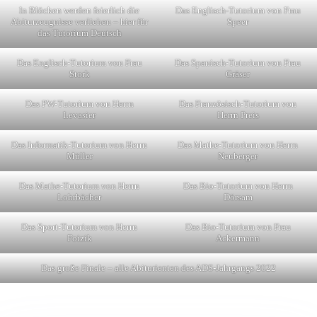
In Blöcken werden feierlich die
Das Englisch-Tutorium von Frau
Abiturzeugnisse verliehen – hier für
Speer
das Tutorium Deutsch
Das Englisch-Tutorium von Frau
Das Spanisch-Tutorium von Frau
Stork
Gräser
Das PW-Tutorium von Herrn
Das Französisch-Tutorium von
Levasier
Herrn Preis
Das Informatik-Tutorium von Herrn
Das Mathe-Tutorium von Herrn
Müller
Neuberger
Das Mathe-Tutorium von Herrn
Das Bio-Tutorium von Herrn
Lohrbächer
Dörsam
Das Sport-Tutorium von Herrn
Das Bio-Tutorium von Frau
Foizik
Ackermann
Das große Finale – alle Abiturienten des ADS-Jahrgangs 2022