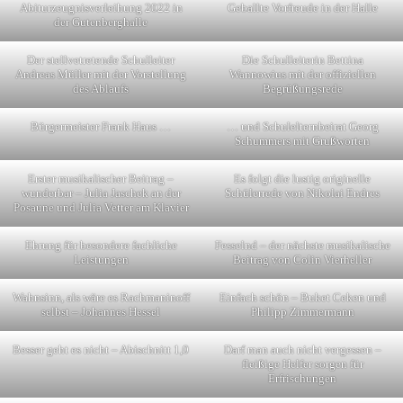
Abiturzeugnisverleihung 2022 in
Geballte Vorfreude in der Halle
der Gutenberghalle
Der stellvetretende Schulleiter
Die Schulleiterin Bettina
Andreas Müller mit der Vorstellung
Wannowius mit der offiziellen
des Ablaufs
Begrüßungsrede
Bürgermeister Frank Haus …
… und Schulelternbeirat Georg
Schummers mit Grußworten
Erster musikalischer Beitrag –
Es folgt die lustig originelle
wunderbar – Julia Jaschek an der
Schülerrede von Nikolai Endres
Posaune und Julia Vetter am Klavier
Ehrung für besondere fachliche
Fesselnd – der nächste musikalische
Leistungen
Beitrag von Colin Vierheller
Wahnsinn, als wäre es Rachmaninoff
Einfach schön – Buket Ceken und
selbst – Johannes Hessel
Philipp Zimmermann
Besser geht es nicht – Abischnitt 1,0
Darf man auch nicht vergessen –
fleißige Helfer sorgen für
Erfrischungen