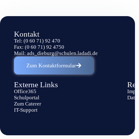
Kontakt
Tel: (0 60 71) 92 470
Fax: (0 60 71) 92 4750
Mail:
ads_dieburg@schulen.ladadi.de
Zum Kontaktformular
Externe Links
Rec
Office365
Impr
Schulportal
Date
Zum Caterer
IT-Support