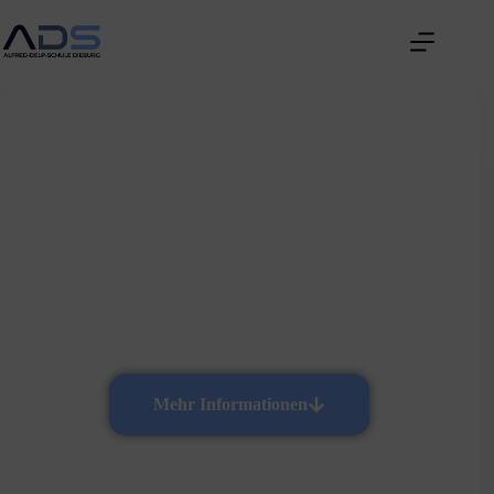
Vielfalt erleben
am größten reinen Oberstufengymnasium
des Landkreises Darmstadt-Dieburg.
Mehr Informationen