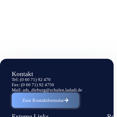
Kontakt
Tel: (0 60 71) 92 470
Fax: (0 60 71) 92 4750
Mail:
ads_dieburg@schulen.ladadi.de
Zum Kontaktformular
Externe Links
Rec