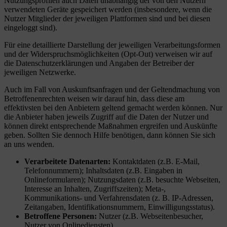
Nutzungsprofilen auch Daten unabhängig der von den Nutzern
verwendeten Geräte gespeichert werden (insbesondere, wenn die
Nutzer Mitglieder der jeweiligen Plattformen sind und bei diesen
eingeloggt sind).
Für eine detaillierte Darstellung der jeweiligen Verarbeitungsformen
und der Widerspruchsmöglichkeiten (Opt-Out) verweisen wir auf
die Datenschutzerklärungen und Angaben der Betreiber der
jeweiligen Netzwerke.
Auch im Fall von Auskunftsanfragen und der Geltendmachung von
Betroffenenrechten weisen wir darauf hin, dass diese am
effektivsten bei den Anbietern geltend gemacht werden können. Nur
die Anbieter haben jeweils Zugriff auf die Daten der Nutzer und
können direkt entsprechende Maßnahmen ergreifen und Auskünfte
geben. Sollten Sie dennoch Hilfe benötigen, dann können Sie sich
an uns wenden.
Verarbeitete Datenarten:
Kontaktdaten (z.B. E-Mail,
Telefonnummern); Inhaltsdaten (z.B. Eingaben in
Onlineformularen); Nutzungsdaten (z.B. besuchte Webseiten,
Interesse an Inhalten, Zugriffszeiten); Meta-,
Kommunikations- und Verfahrensdaten (z. B. IP-Adressen,
Zeitangaben, Identifikationsnummern, Einwilligungsstatus).
Betroffene Personen:
Nutzer (z.B. Webseitenbesucher,
Nutzer von Onlinediensten).