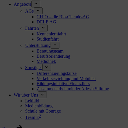
Angebote
AGs
CHIO – die Bio-Chemie-AG
DELE AG
Fahrten
Kennenlernfahrt
Studienfahrt
Unterstützung
Beratungsteam
Berufsorientierung
Mediothek
Sonstiges
Differenzierungskurse
Verkehrserziehung und Mobilität
Bildungsinitiative Finanzfluss
Zusammenarbeit mit der Adesta Stiftung
Wir über Uns
Leitbild
Medienbildung
Schule mit Courage
2
Team E