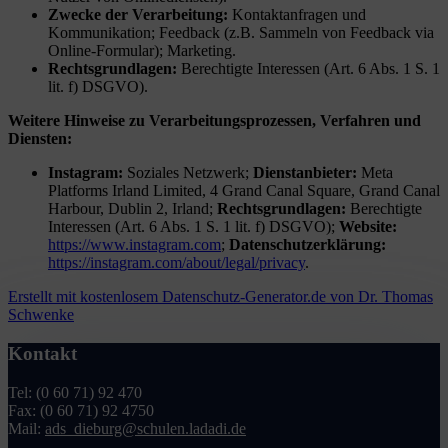
Zwecke der Verarbeitung:
Kontaktanfragen und
Kommunikation; Feedback (z.B. Sammeln von Feedback via
Online-Formular); Marketing.
Rechtsgrundlagen:
Berechtigte Interessen (Art. 6 Abs. 1 S. 1
lit. f) DSGVO).
Weitere Hinweise zu Verarbeitungsprozessen, Verfahren und
Diensten:
Instagram:
Soziales Netzwerk;
Dienstanbieter:
Meta
Platforms Irland Limited, 4 Grand Canal Square, Grand Canal
Harbour, Dublin 2, Irland;
Rechtsgrundlagen:
Berechtigte
Interessen (Art. 6 Abs. 1 S. 1 lit. f) DSGVO);
Website:
https://www.instagram.com
;
Datenschutzerklärung:
https://instagram.com/about/legal/privacy
.
Erstellt mit kostenlosem Datenschutz-Generator.de von Dr. Thomas
Schwenke
Kontakt
Tel: (0 60 71) 92 470
Fax: (0 60 71) 92 4750
Mail:
ads_dieburg@schulen.ladadi.de