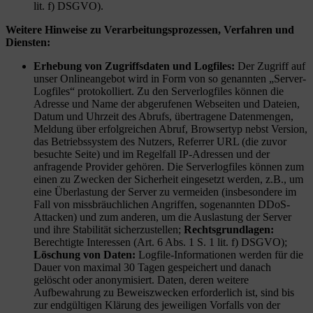
lit. f) DSGVO).
Weitere Hinweise zu Verarbeitungsprozessen, Verfahren und
Diensten:
Erhebung von Zugriffsdaten und Logfiles:
Der Zugriff auf
unser Onlineangebot wird in Form von so genannten „Server-
Logfiles“ protokolliert. Zu den Serverlogfiles können die
Adresse und Name der abgerufenen Webseiten und Dateien,
Datum und Uhrzeit des Abrufs, übertragene Datenmengen,
Meldung über erfolgreichen Abruf, Browsertyp nebst Version,
das Betriebssystem des Nutzers, Referrer URL (die zuvor
besuchte Seite) und im Regelfall IP-Adressen und der
anfragende Provider gehören. Die Serverlogfiles können zum
einen zu Zwecken der Sicherheit eingesetzt werden, z.B., um
eine Überlastung der Server zu vermeiden (insbesondere im
Fall von missbräuchlichen Angriffen, sogenannten DDoS-
Attacken) und zum anderen, um die Auslastung der Server
und ihre Stabilität sicherzustellen;
Rechtsgrundlagen:
Berechtigte Interessen (Art. 6 Abs. 1 S. 1 lit. f) DSGVO);
Löschung von Daten:
Logfile-Informationen werden für die
Dauer von maximal 30 Tagen gespeichert und danach
gelöscht oder anonymisiert. Daten, deren weitere
Aufbewahrung zu Beweiszwecken erforderlich ist, sind bis
zur endgültigen Klärung des jeweiligen Vorfalls von der